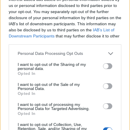
us or personal information disclosed to third parties prior to
ideális esetben laffával kísérném, de sajnos nincs
your opt-out. You may separately opt-out of the further
itthon tandoori kemencém, és ennek helyettesítésére
disclosure of your personal information by third parties on the
vonatkozó kísérleteim még nem érték el a tökéletest.
IAB’s list of downstream participants. This information may
úgyhogy erről később.
also be disclosed by us to third parties on the
IAB’s List of
Downstream Participants
that may further disclose it to other
third parties.
Please note that this website/app uses one or more Google
Personal Data Processing Opt Outs
services and may gather and store information including but
not limited to your visit or usage behaviour. You may click to
I want to opt-out of the Sharing of my
personal data.
Címkék:
saláta
vb
ősz
vacsora
köret
cékla
vkf
gyorsan
grant or deny consent to Google and its third-party tags to
Opted In
use your data for below specified purposes in below Google
finomat
lakto
consent section.
I want to opt-out of the Sale of my
Personal Data.
Opted In
I want to opt-out of processing my
Ajánlott bejegyzések:
Personal Data for Targeted Advertising.
Opted In
I want to opt-out of Collection, Use,
Padlizsán, paradicsom, csicseriborsó
Retention, Sale, and/or Sharing of my