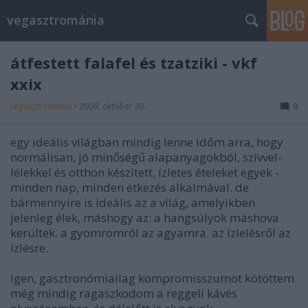
vegasztrománia
átfestett falafel és tzatziki - vkf
xxix
vegasztromania
•
2009. október 30.
9
egy ideális világban mindig lenne időm arra, hogy
normálisan, jó minőségű alapanyagokból, szívvel-
lélekkel és otthon készített, ízletes ételeket egyek -
minden nap, minden étkezés alkalmával. de
bármennyire is ideális az a világ, amelyikben
jelenleg élek, máshogy az: a hangsúlyok máshova
kerültek. a gyomromról az agyamra. az ízlelésről az
ízlésre.
igen, gasztronómiailag kompromisszumot kötöttem.
még mindig ragaszkodom a reggeli kávés