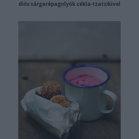
diós sárgarépagolyók cékla-tzatzikivel