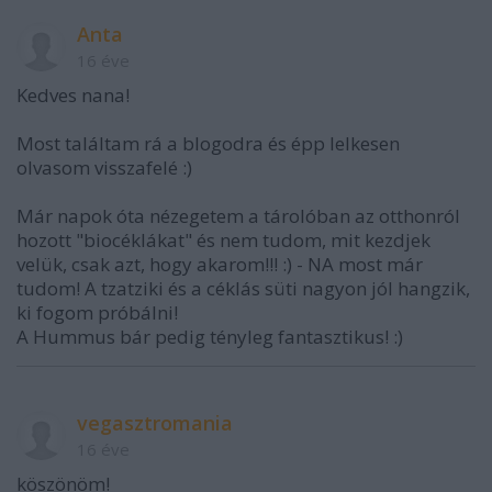
Anta
16 éve
Kedves nana!
Most találtam rá a blogodra és épp lelkesen
olvasom visszafelé :)
Már napok óta nézegetem a tárolóban az otthonról
hozott "biocéklákat" és nem tudom, mit kezdjek
velük, csak azt, hogy akarom!!! :) - NA most már
tudom! A tzatziki és a céklás süti nagyon jól hangzik,
ki fogom próbálni!
A Hummus bár pedig tényleg fantasztikus! :)
vegasztromania
16 éve
köszönöm!