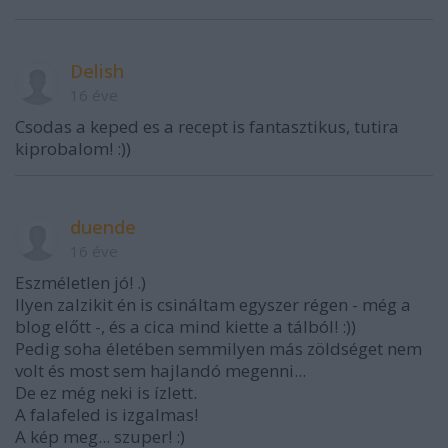
Delish
16 éve
Csodas a keped es a recept is fantasztikus, tutira
kiprobalom! :))
duende
16 éve
Eszméletlen jó! .)
Ilyen zalzikit én is csináltam egyszer régen - még a
blog előtt -, és a cica mind kiette a tálból! :))
Pedig soha életében semmilyen más zöldséget nem
volt és most sem hajlandó megenni...
De ez még neki is ízlett.
A falafeled is izgalmas!
A kép meg... szuper! :)