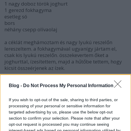
1 nagy doboz török joghurt
1 gerezd fokhagyma
esetleg só
bors
néhány csepp olívaolaj
a céklát meghámoztam és nagy lyukú reszelőn
lereszeltem. a fokhagymával ugyanígy jártam el,
csak kis lyukú reszelőn. összekevertem őket a
joghurttal, ízesítettem, majd a hűtőbe tettem, hogy
kicsit összeérjenek az ízek.
a répákat meghámoztam és lereszeltem. a diókat
Blog -
Do Not Process My Personal Information
rusztikusra daráltam (hogy érezhető legyen). egy
tálban összekevertem őket, majd a sóval és a
fűszerekkel ízesítettem. anyi lisztet adtam hozzá,
If you wish to opt-out of the sale, sharing to third parties, or
hogy jól formázható legyen. vizes kézzel kis golyókat
processing of your personal or sensitive information for
targeted advertising by us, please use the below opt-out
formáztam, a kukoricadarás zsemlemorzsába
section to confirm your selection. Please note that after your
forgattam őket, majd bő, forró olajban minden
opt-out request is processed you may continue seeing
oldalukat megsütöttem.
interest-based ads based on personal information utilized by