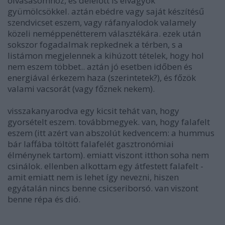
olvasásomhoz, és délelőtt is elvagyok
gyümölcsökkel. aztán ebédre vagy saját készítésű
szendvicset eszem, vagy ráfanyalodok valamely
közeli neméppenétterem választékára. ezek után
sokszor fogadalmak repkednek a térben, s a
listámon megjelennek a kihúzott tételek, hogy hol
nem eszem többet.. aztán jó esetben időben és
energiával érkezem haza (szerintetek?), és főzök
valami vacsorát (vagy főznek nekem).
visszakanyarodva egy kicsit tehát van, hogy
gyorsételt eszem. továbbmegyek. van, hogy falafelt
eszem (itt azért van abszolút kedvencem: a hummus
bár laffába töltött falafelét gasztronómiai
élménynek tartom). emiatt viszont itthon soha nem
csinálok. ellenben alkottam egy átfestett falafelt -
amit emiatt nem is lehet így nevezni, hiszen
egyátalán nincs benne csicseriborsó. van viszont
benne répa és dió.