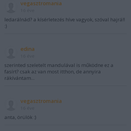
vegasztromania
16 éve
ledarálnád? a kísérletezés híve vagyok, szóval hajrá!!
:)
edina
16 éve
szerinted szeletelt mandulával is működne ez a
fasírt? csak az van most itthon, de annyira
rákívántam...
vegasztromania
16 éve
anta, örülök :)