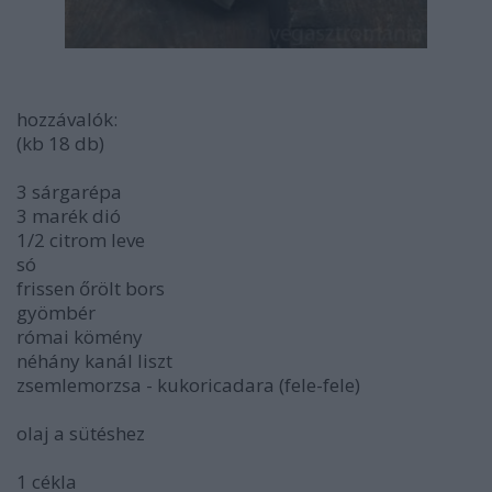
hozzávalók:
(kb 18 db)
3 sárgarépa
3 marék dió
1/2 citrom leve
só
frissen őrölt bors
gyömbér
római kömény
néhány kanál liszt
zsemlemorzsa - kukoricadara (fele-fele)
olaj a sütéshez
1 cékla